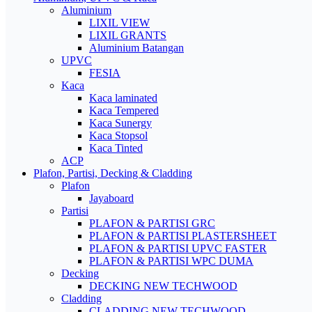
Aluminium
LIXIL VIEW
LIXIL GRANTS
Aluminium Batangan
UPVC
FESIA
Kaca
Kaca laminated
Kaca Tempered
Kaca Sunergy
Kaca Stopsol
Kaca Tinted
ACP
Plafon, Partisi, Decking & Cladding
Plafon
Jayaboard
Partisi
PLAFON & PARTISI GRC
PLAFON & PARTISI PLASTERSHEET
PLAFON & PARTISI UPVC FASTER
PLAFON & PARTISI WPC DUMA
Decking
DECKING NEW TECHWOOD
Cladding
CLADDING NEW TECHWOOD