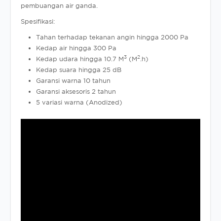
pembuangan air ganda.
Spesifikasi:
Tahan terhadap tekanan angin hingga 2000 Pa
Kedap air hingga 300 Pa
3
2
Kedap udara hingga 10.7 M
(M
.h)
Kedap suara hingga 25 dB
Garansi warna 10 tahun
Garansi aksesoris 2 tahun
5 variasi warna (Anodized)